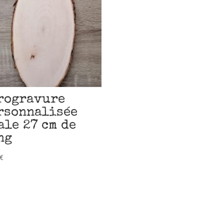
rogravure
rsonnalisée
ale 27 cm de
ng
€