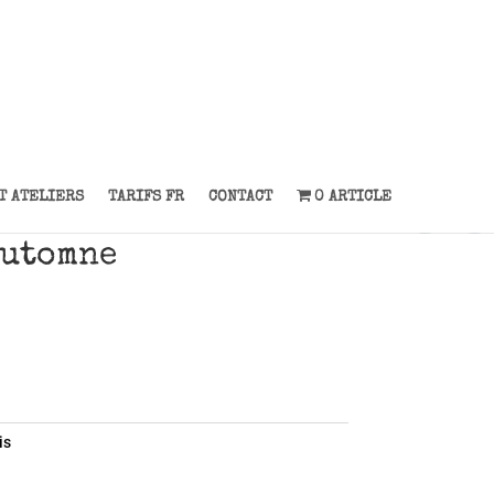
T ATELIERS
TARIFS FR
CONTACT
0 ARTICLE
automne
is