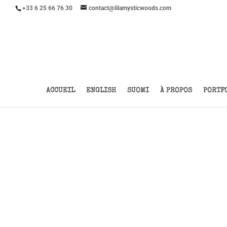
+33 6 25 66 76 30
contact@lilamysticwoods.com
ACCUEIL
ENGLISH
SUOMI
À PROPOS
PORTF