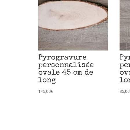
Pyrogravure
Py
personnalisée
pe
ovale 45 cm de
ov
long
lo
145,00
€
85,00